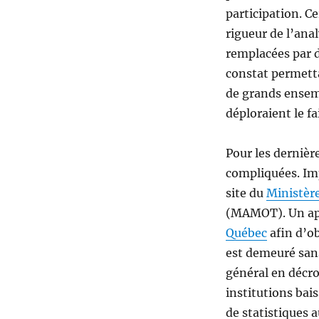
participation. C
rigueur de l’ana
remplacées par d
constat permettai
de grands ensem
déploraient le fa
Pour les dernièr
compliquées. Imp
site du
Ministère
(MAMOT). Un app
Québec
afin d’ob
est demeuré sans
général en décro
institutions bai
de statistiques a