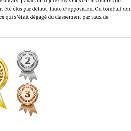
ésultats, j’avais dû rejeter dix villes car les maires ou
t été élus par défaut, faute d’opposition. On tombait do
i ce qui s’était dégagé du classement par taux de