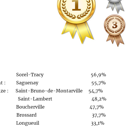
 d’or : Sorel-Tracy 56,9%
 d’argent : Saguenay 55,7%
onze : Saint-Bruno-de-Montarville 54,7%
t-Lambert 48,2%
herville 47,7%
ssard 37,7%
rnière Longueuil 33,1%