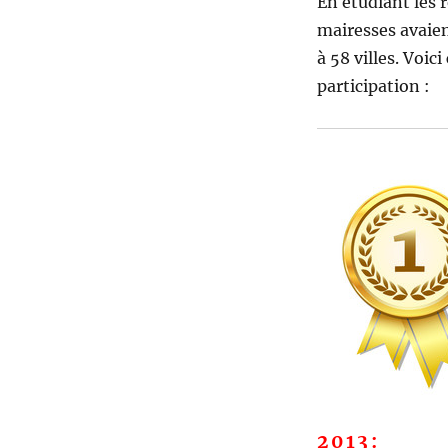
En étudiant les r
mairesses avaien
à 58 villes. Voic
participation :
2013: