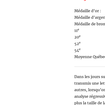
Médaille 
Médaille d’
Médaille de b
e
11
Bou
e
20
Sai
e
52
Br
e
54
Lon
Moyen
Dans les jours su
transmis une let
autres, lorsqu’on
analyse régressive
plus la taille de