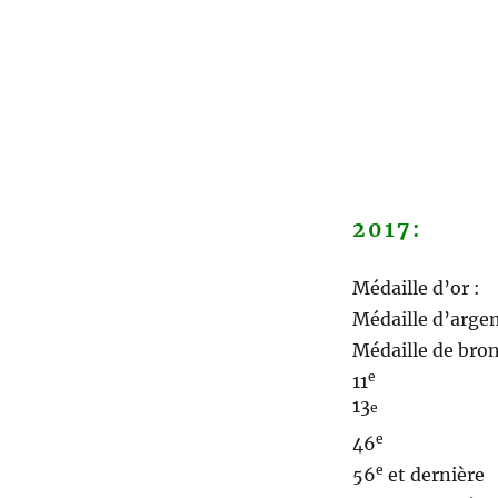
2017:
Médaille
Médaille
Médaille de br
e
11
Sain
13
e
Bouc
e
46
Bro
e
56
et de