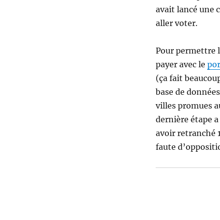
avait lancé une 
aller voter.
Pour permettre l
payer avec le
por
(ça fait beaucou
base de donnée
villes promues a
dernière étape a 
avoir retranché 1
faute d’oppositio