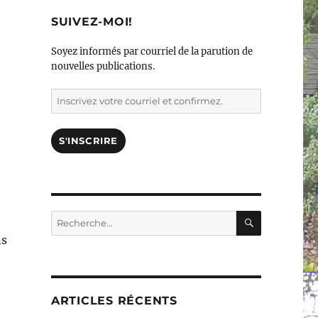
SUIVEZ-MOI!
Soyez informés par courriel de la parution de
nouvelles publications.
Inscrivez
votre
courriel
et
S'INSCRIRE
confirmez.
RECHERC
Rechercher :
ns
ARTICLES RÉCENTS