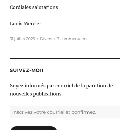
Cordiales salutations
Louis Mercier
Publié
Catégories
sur
31 juillet 2025
Divers
7 commentaires
le
PTI
2026-
2028
:
l’endettement
SUIVEZ-MOI!
s’accentue
Soyez informés par courriel de la parution de
nouvelles publications.
Inscrivez
votre
courriel