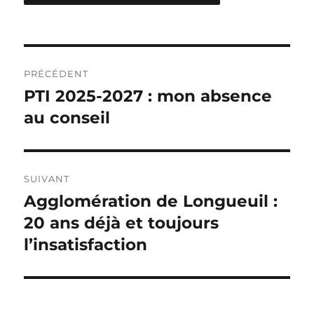
Navigation
PRÉCÉDENT
de
PTI 2025-2027 : mon absence
Article
précédent :
au conseil
l'article
SUIVANT
Agglomération de Longueuil :
Article
Suivant :
20 ans déjà et toujours
l’insatisfaction