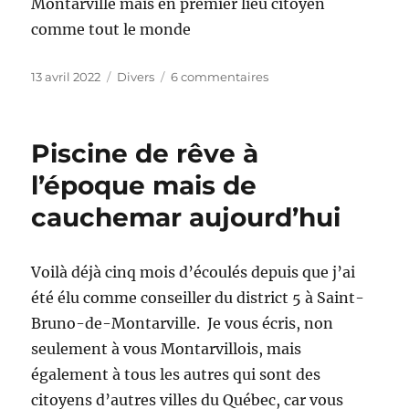
Montarville mais en premier lieu citoyen
comme tout le monde
Publié
Catégories
sur
13 avril 2022
Divers
6 commentaires
le
Ma
piscine
c’est
Piscine de rêve à
ma
responsabilité.
l’époque mais de
J’ai
cauchemar aujourd’hui
signé
la
pétition.
Voilà déjà cinq mois d’écoulés depuis que j’ai
été élu comme conseiller du district 5 à Saint-
Bruno-de-Montarville. Je vous écris, non
seulement à vous Montarvillois, mais
également à tous les autres qui sont des
citoyens d’autres villes du Québec, car vous