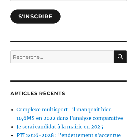
votre
courriel
S'INSCRIRE
et
confirmez.
RE
Rechercher :
ARTICLES RÉCENTS
Complexe multisport : il manquait bien
10,6M$ en 2022 dans l’analyse comparative
Je serai candidat à la mairie en 2025
PTI 2026-2028 : l’endettement s’accentue