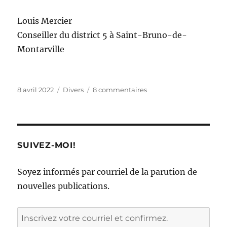
Louis Mercier
Conseiller du district 5 à Saint-Bruno-de-
Montarville
Publié
Catégories
sur
8 avril 2022
Divers
8 commentaires
le
Piscine
de
rêve
à
l’époque
SUIVEZ-MOI!
mais
de
Soyez informés par courriel de la parution de
cauchemar
nouvelles publications.
aujourd’hui
Inscrivez