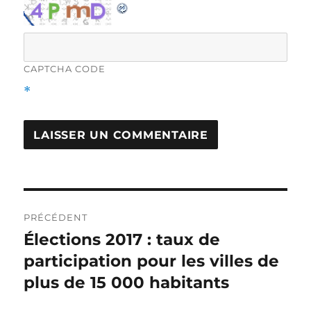
CAPTCHA CODE
*
Navigation
PRÉCÉDENT
de
Élections 2017 : taux de
Article
précédent :
participation pour les villes de
l'article
plus de 15 000 habitants