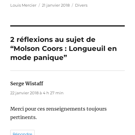
Auteur
Publié
Catégories
Louis Mercier
21 janvier 2018
Divers
le
2 réflexions au sujet de
“Molson Coors : Longueuil en
mode panique”
Serge Wistaff
dit :
22 janvier 2018 à 4 h 27 min
Merci pour ces renseignements toujours
pertinents.
Répondre