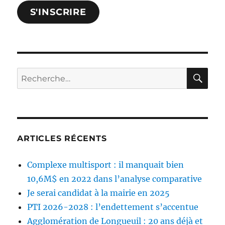
courriel
S'INSCRIRE
et
confirmez.
RE
Rechercher :
ARTICLES RÉCENTS
Complexe multisport : il manquait bien
10,6M$ en 2022 dans l’analyse comparative
Je serai candidat à la mairie en 2025
PTI 2026-2028 : l’endettement s’accentue
Agglomération de Longueuil : 20 ans déjà et