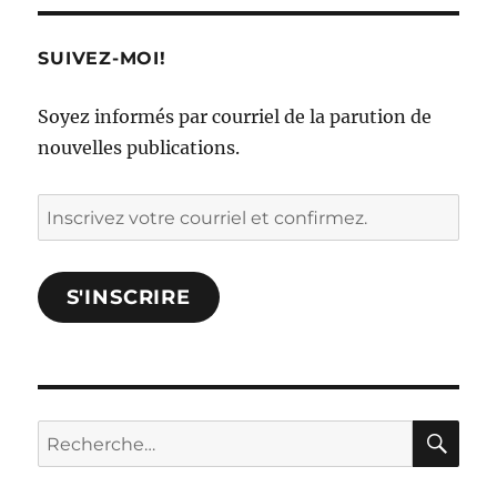
SUIVEZ-MOI!
Soyez informés par courriel de la parution de
nouvelles publications.
Inscrivez
votre
courriel
S'INSCRIRE
et
confirmez.
RE
Rechercher :