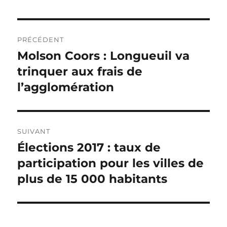
Navigation
PRÉCÉDENT
de
Molson Coors : Longueuil va
Article
précédent :
trinquer aux frais de
l'article
l’agglomération
SUIVANT
Élections 2017 : taux de
Article
Suivant :
participation pour les villes de
plus de 15 000 habitants