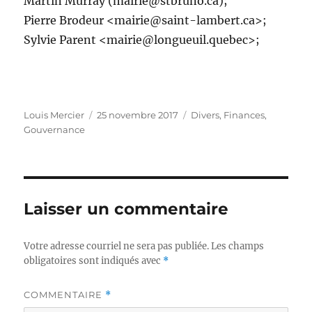
Martin Murray (mairie@stbruno.ca);
Pierre Brodeur <mairie@saint-lambert.ca>;
Sylvie Parent <mairie@longueuil.quebec>;
Auteur
Publié
Catégories
Louis Mercier
25 novembre 2017
Divers
,
Finances
,
le
Gouvernance
Laisser un commentaire
Votre adresse courriel ne sera pas publiée.
Les champs
obligatoires sont indiqués avec
*
COMMENTAIRE
*