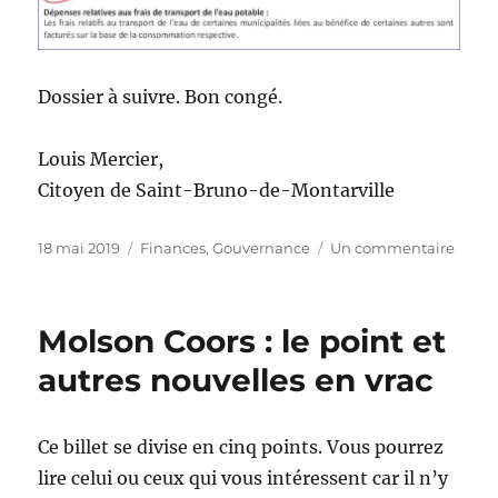
Dossier à suivre. Bon congé.
Louis Mercier,
Citoyen de Saint-Bruno-de-Montarville
Publié
Catégories
sur
18 mai 2019
Finances
,
Gouvernance
Un commentaire
le
Longu
:
comm
Molson Coors : le point et
et
vases
autres nouvelles en vrac
comm
Ce billet se divise en cinq points. Vous pourrez
lire celui ou ceux qui vous intéressent car il n’y