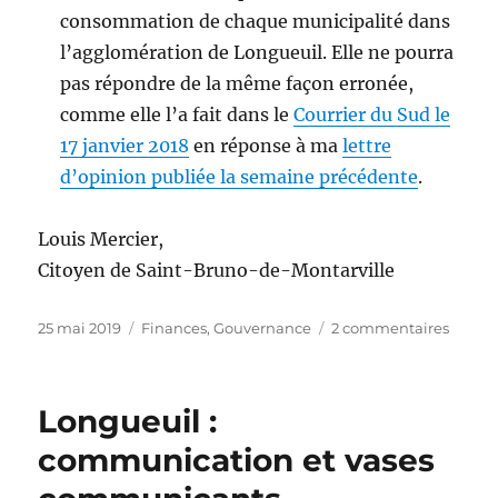
consommation de chaque municipalité dans
l’agglomération de Longueuil. Elle ne pourra
pas répondre de la même façon erronée,
comme elle l’a fait dans le
Courrier du Sud le
17 janvier 2018
en réponse à ma
lettre
d’opinion publiée la semaine précédente
.
Louis Mercier,
Citoyen de Saint-Bruno-de-Montarville
Publié
Catégories
sur
25 mai 2019
Finances
,
Gouvernance
2 commentaires
le
Agglo
de
Longu
Longueuil :
:
fausse
communication et vases
inform
propa