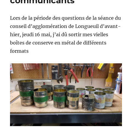
communicants
par
Longu
et
Lors de la période des questions de la séance du
sa
conseil d’agglomération de Longueuil d’avant-
maires
hier, jeudi 16 mai, j’ai dû sortir mes vielles
boîtes de conserve en métal de différents
formats