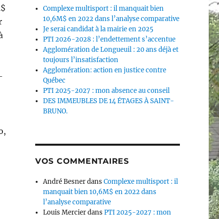
M$
Complexe multisport : il manquait bien
10,6M$ en 2022 dans l’analyse comparative
r
Je serai candidat à la mairie en 2025
à
PTI 2026-2028 : l’endettement s’accentue
Agglomération de Longueuil : 20 ans déjà et
toujours l’insatisfaction
Agglomération: action en justice contre
-
Québec
PTI 2025-2027 : mon absence au conseil
DES IMMEUBLES DE 14 ÉTAGES À SAINT-
BRUNO.
o,
VOS COMMENTAIRES
André Besner
dans
Complexe multisport : il
manquait bien 10,6M$ en 2022 dans
l’analyse comparative
Louis Mercier
dans
PTI 2025-2027 : mon