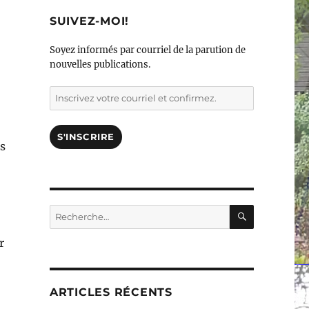
SUIVEZ-MOI!
Soyez informés par courriel de la parution de
nouvelles publications.
Inscrivez
votre
courriel
et
S'INSCRIRE
s
confirmez.
RECHERC
Rechercher :
r
ARTICLES RÉCENTS