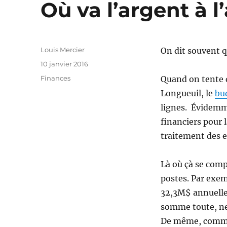
Où va l’argent à l
Auteur
Louis Mercier
On dit souvent q
Publié
10 janvier 2016
le
Catégories
Finances
Quand on tente 
Longueuil, le
bu
lignes. Évidemm
financiers pour 
traitement des e
Là où çà se comp
postes. Par exemp
32,3M$ annuelle
somme toute, ne 
De même, comme