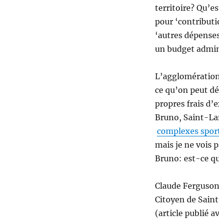
territoire? Qu’
pour ‘contribut
‘autres dépense
un budget admin
L’agglomération 
ce qu’on peut dét
propres frais d’
Bruno, Saint-Lam
complexes sport
mais je ne vois 
Bruno: est-ce qu
Claude Ferguso
Citoyen de Sain
(article publié 