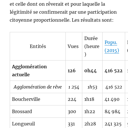
et celle dont on rêverait et pour laquelle la
légitimité se confirmerait par une participation
citoyenne proportionnelle. Les résultats sont:
Durée
Popu.
Entités
Vues
(heure
(2015)
)
Agglomération
126
0h44
416 522
actuelle
Agglomération de rêve
1 254
1h53
416 522
Boucherville
224
1h18
41 490
Brossard
300
1h22
84 984
Longueuil
331
2h28
241 325