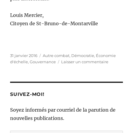
Louis Mercier,
Citoyen de St-Bruno-de-Montarville
Publié
Catégories
31 janvier 2016
Autre combat
,
Démocratie
,
Économie
le
sur
d'échelle
,
Gouvernance
Laisser un commentaire
Agglomérat
de
Longueuil
:
entité
SUIVEZ-MOI!
secrète,
cachée
Soyez informés par courriel de la parution de
et
nouvelles publications.
mal-
aimée