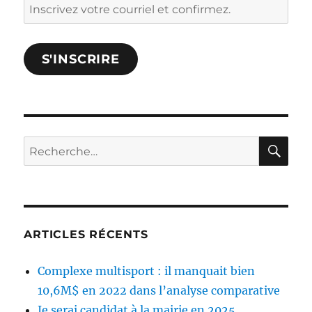
Inscrivez
votre
courriel
S'INSCRIRE
et
confirmez.
RE
Rechercher :
ARTICLES RÉCENTS
Complexe multisport : il manquait bien
10,6M$ en 2022 dans l’analyse comparative
Je serai candidat à la mairie en 2025