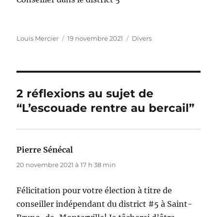
Auteur
Publié
Catégories
Louis Mercier
19 novembre 2021
Divers
le
2 réflexions au sujet de
“L’escouade rentre au bercail”
Pierre Sénécal
dit :
20 novembre 2021 à 17 h 38 min
Félicitation pour votre élection à titre de
conseiller indépendant du district #5 à Saint-