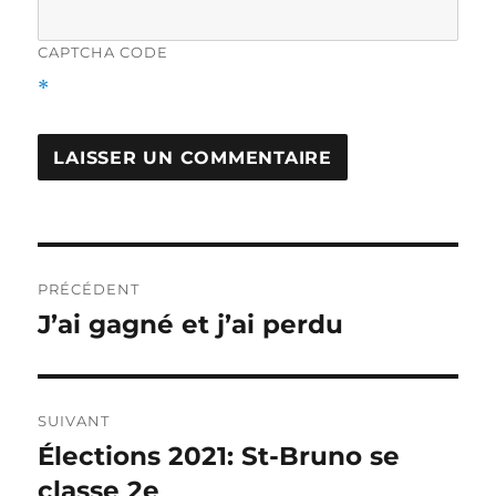
CAPTCHA CODE
*
Navigation
PRÉCÉDENT
de
J’ai gagné et j’ai perdu
Article
précédent :
l'article
SUIVANT
Élections 2021: St-Bruno se
Article
Suivant :
classe 2e