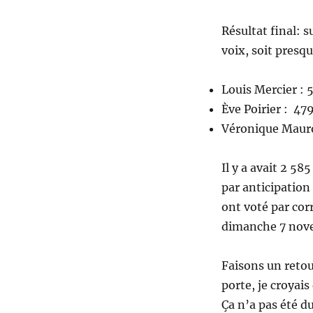
Résultat final: s
voix, soit presq
Louis Mercier : 
Ève Poirier : 47
Véronique Mauro
Il y a avait 2 58
par anticipation 
ont voté par cor
dimanche 7 nov
Faisons un retou
porte, je croyais
Ça n’a pas été du