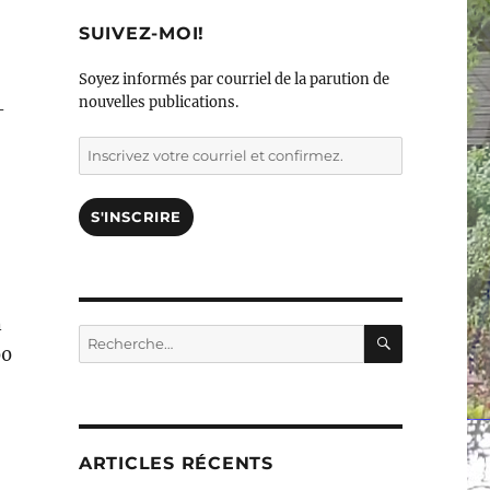
SUIVEZ-MOI!
Soyez informés par courriel de la parution de
nouvelles publications.
-
Inscrivez
votre
courriel
et
S'INSCRIRE
confirmez.
n
RECHERC
Rechercher :
00
ARTICLES RÉCENTS