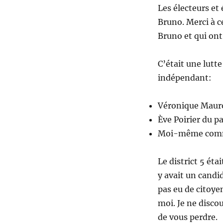
Les électeurs et 
Bruno. Merci à c
Bruno et qui ont
C’était une lutt
indépendant:
Véronique Mauro
Ève Poirier du p
Moi-même comme
Le district 5 étai
y avait un candi
pas eu de citoye
moi. Je ne discou
de vous perdre.