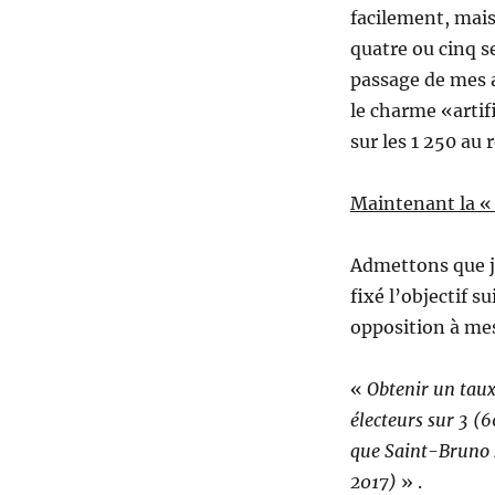
facilement, mais 
quatre ou cinq s
passage de mes a
le charme «artifi
sur les 1 250 au 
Maintenant la « 
Admettons que j’
fixé l’objectif s
opposition à mes 
«
Obtenir un taux 
électeurs sur 3 (
que Saint-Bruno s
2017)
» .