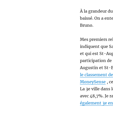
À la grandeur du
baissé. On a ent
Bruno.
Mes premiers rele
indiquent que Sa
et qui est St-A
participation d
Augustin et St-B
le classement des
MoneySense
, c
La 3e ville dans
avec 48,7%. Je r
également 3e en