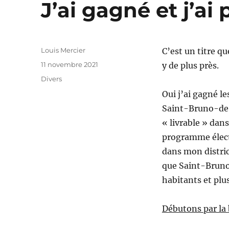
J’ai gagné et j’ai
Auteur
Louis Mercier
C’est un titre q
Publié
11 novembre 2021
y de plus près.
le
Catégories
Divers
Oui j’ai gagné le
Saint-Bruno-de-
« livrable » dan
programme électo
dans mon district
que Saint-Bruno 
habitants et plus
Débutons par la 