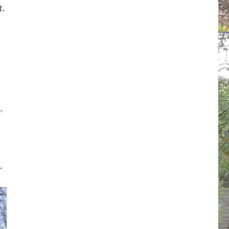
t.
.
.