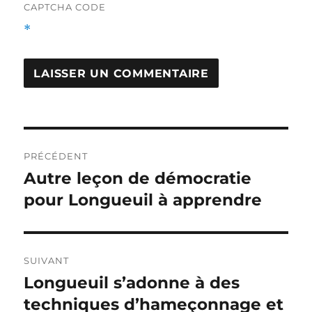
CAPTCHA CODE
*
Navigation
PRÉCÉDENT
de
Autre leçon de démocratie
Article
précédent :
pour Longueuil à apprendre
l'article
SUIVANT
Longueuil s’adonne à des
Article
Suivant :
techniques d’hameçonnage et