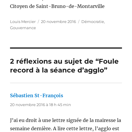
Citoyen de Saint-Bruno-de-Montarville
Auteur
Publié
Catégories
Louis Mercier
20 novembre 2016
Démocratie
,
le
Gouvernance
2 réflexions au sujet de “Foule
record à la séance d’agglo”
Sébastien St-François
dit :
20 novembre 2016 à 18 h 45 min
J’ai eu droit à une lettre signée de la mairesse la
semaine dernière. A lire cette lettre, l’agglo est