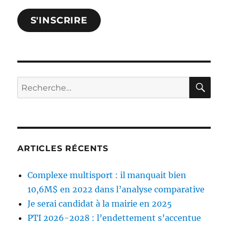
courriel
S'INSCRIRE
et
confirmez.
RE
Rechercher :
ARTICLES RÉCENTS
Complexe multisport : il manquait bien
10,6M$ en 2022 dans l’analyse comparative
Je serai candidat à la mairie en 2025
PTI 2026-2028 : l’endettement s’accentue