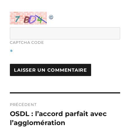
CAPTCHA CODE
*
Navigation
PRÉCÉDENT
de
OSDL : l’accord parfait avec
Article
précédent :
l’agglomération
l'article