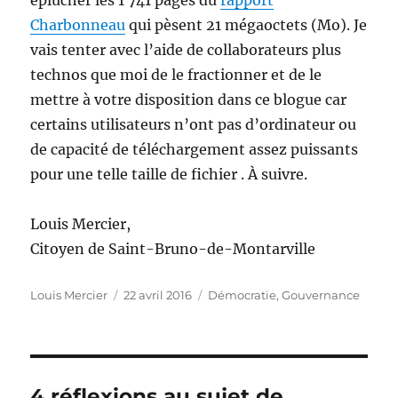
Charbonneau
qui pèsent 21 mégaoctets (Mo). Je
vais tenter avec l’aide de collaborateurs plus
technos que moi de le fractionner et de le
mettre à votre disposition dans ce blogue car
certains utilisateurs n’ont pas d’ordinateur ou
de capacité de téléchargement assez puissants
pour une telle taille de fichier . À suivre.
Louis Mercier,
Citoyen de Saint-Bruno-de-Montarville
Auteur
Publié
Catégories
Louis Mercier
22 avril 2016
Démocratie
,
Gouvernance
le
4 réflexions au sujet de