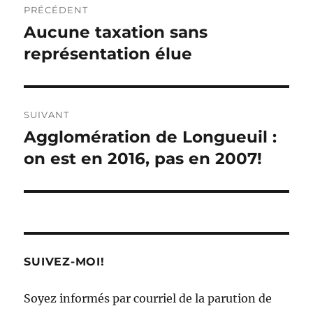
PRÉCÉDENT
de
Aucune taxation sans
Article
précédent :
représentation élue
l'article
SUIVANT
Agglomération de Longueuil :
Article
Suivant :
on est en 2016, pas en 2007!
SUIVEZ-MOI!
Soyez informés par courriel de la parution de