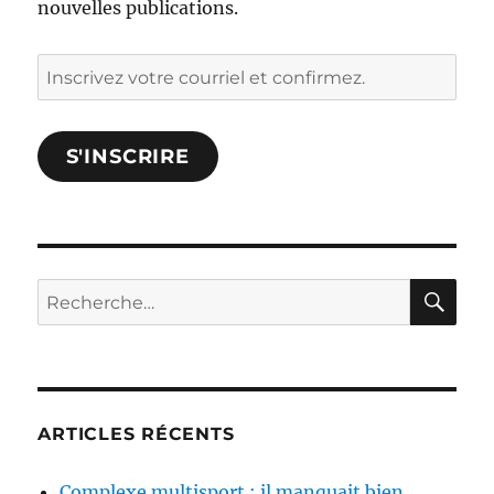
nouvelles publications.
Inscrivez
votre
courriel
S'INSCRIRE
et
confirmez.
RE
Rechercher :
ARTICLES RÉCENTS
Complexe multisport : il manquait bien