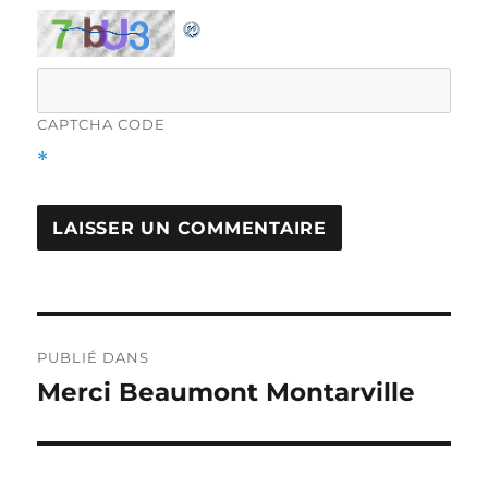
CAPTCHA CODE
*
Navigation
PUBLIÉ DANS
de
Merci Beaumont Montarville
l'article