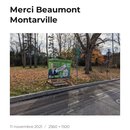
Merci Beaumont
Montarville
Publié
Taille
11 novembre 2021
2560 × 1920