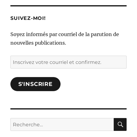
SUIVEZ-MOI!
Soyez informés par courriel de la parution de
nouvelles publications.
Inscrivez
votre
courriel
S'INSCRIRE
et
confirmez.
RE
Rechercher :