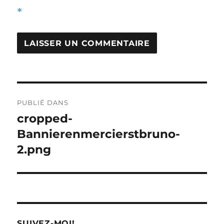
*
Navigation
PUBLIÉ DANS
de
cropped-
Bannierenmercierstbruno-
l'article
2.png
SUIVEZ-MOI!