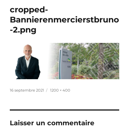
cropped-
Bannierenmercierstbruno
-2.png
Publié
Taille
16 septembre 2021
1200 × 400
le
réelle
Laisser un commentaire